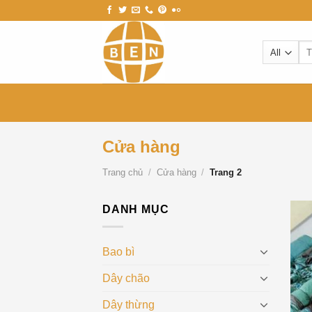
Skip
to
content
Tì
kiế
Cửa hàng
Trang chủ
/
Cửa hàng
/
Trang 2
DANH MỤC
Bao bì
Dây chão
Dây thừng