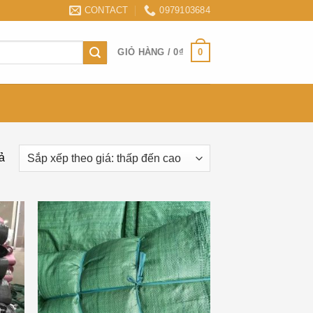
CONTACT
0979103684
0
GIỎ HÀNG /
0
₫
ả