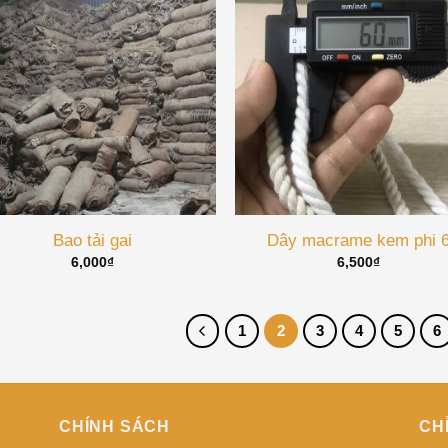
Bao tải gai
Dây macrame kem phi 
6,000
₫
6,500
₫
1
2
3
4
5
6
CHÍNH SÁCH
CH