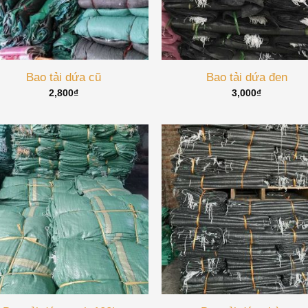
Bao tải dứa cũ
Bao tải dứa đen
2,800
₫
3,000
₫