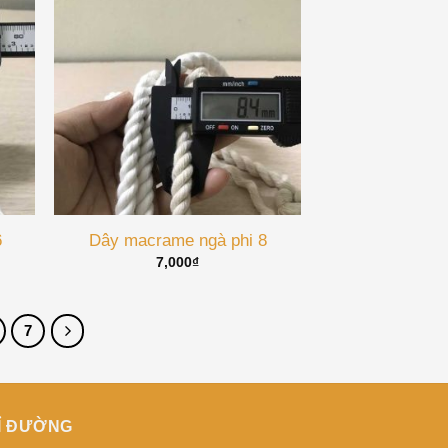
6
Dây macrame ngà phi 8
7,000
₫
7
Ỉ ĐƯỜNG