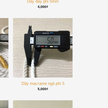
Dây đay phi 5mm
4,000
₫
Dây macrame ngà phi 5
5,000
₫