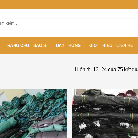
m
m:
TRANG CHỦ
BAO BÌ
DÂY THỪNG
GIỚI THIỆU
LIÊN HỆ
Hiển thị 13–24 của 75 kết qu