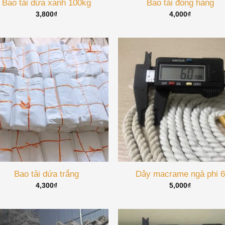
Bao tải dứa xanh 100kg
Bao tải đóng hàng
3,800
₫
4,000
₫
Bao tải dứa trắng
Dây macrame ngà phi 6
4,300
₫
5,000
₫